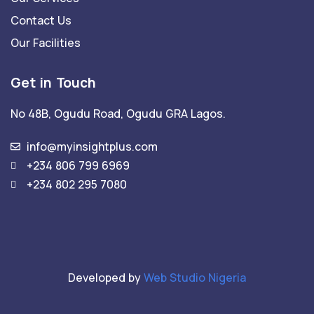
Contact Us
Our Facilities
Get in Touch
No 48B, Ogudu Road, Ogudu GRA Lagos.
info@myinsightplus.com
‎‎+234 806 799 6969
+234 802 295 7080‎‎
Developed by
Web Studio Nigeria